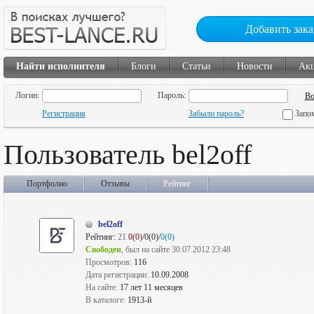
Добавить зака
Найти исполнителя
Блоги
Статьи
Новости
Ак
Логин:
Пароль:
Регистрация
Забыли пароль?
Запо
Пользователь bel2off
Портфолио
Отзывы
Рейтинг
bel2off
Рейтинг:
21
0(0)
/0(0)/
0(0)
Свободен
, был на сайте 30.07.2012 23:48
Просмотров:
116
Дата регистрации:
10.09.2008
На сайте:
17 лет 11 месяцев
В каталоге:
1913-й