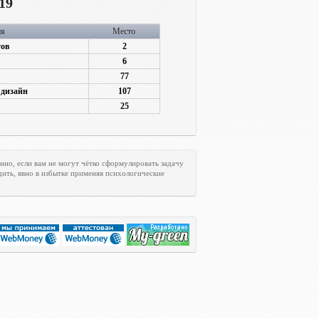
19
ия
Место
тов
2
6
77
 дизайн
107
25
но, если вам не могут чётко сформулировать задачу
дить, явно в избытке применяя психологические