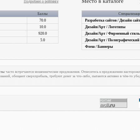
Место в каталоге
Подробнее о рейтинге
Баллы
Специализац
70.0
Разработка сайтов / Дизайн сай
10.0
Дизайн/Арт / Логотипы
920.0
Дизайн/Арт / Фирменный стиль
5.0
Дизайн/Арт / Полиграфический
Флеш / Баннеры
оты
часто встречаются мошеннические предложения. Отнеситесь к предложению насторожен
ваний, обещают сверхприбыль, требуют денег за что-либо, пытаются активно в чём-то убе