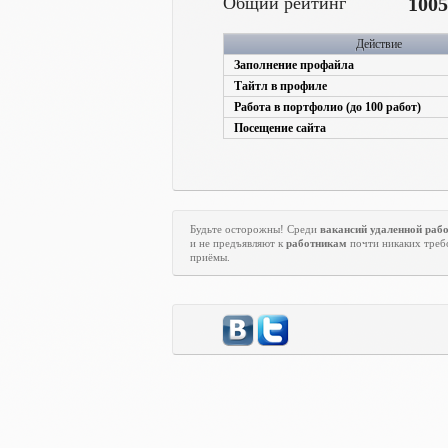
Общий рейтинг
1005
Действие
Заполнение профайла
Тайтл в профиле
Работа в портфолио (до 100 работ)
Посещение сайта
Будьте осторожны! Среди
вакансий удаленной раб
и не предъявляют к
работникам
почти никаких требо
приёмы.