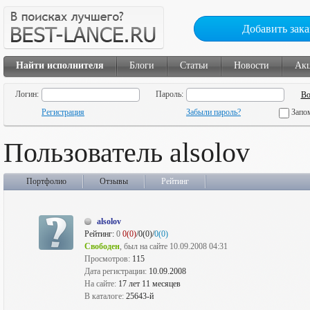
Добавить зака
Найти исполнителя
Блоги
Статьи
Новости
Ак
Логин:
Пароль:
Регистрация
Забыли пароль?
Запо
Пользователь alsolov
Портфолио
Отзывы
Рейтинг
alsolov
Рейтинг:
0
0(0)
/0(0)/
0(0)
Свободен
, был на сайте 10.09.2008 04:31
Просмотров:
115
Дата регистрации:
10.09.2008
На сайте:
17 лет 11 месяцев
В каталоге:
25643-й