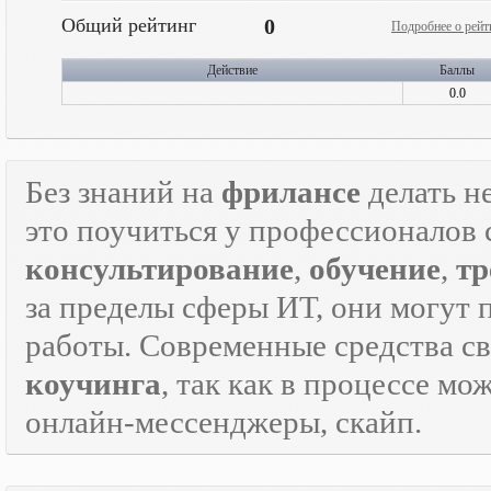
Общий рейтинг
0
Подробнее о рейт
Действие
Баллы
0.0
Без знаний на
фрилансе
делать н
это поучиться у профессионалов 
консультирование
,
обучение
,
тр
за пределы сферы ИТ, они могут 
работы. Современные средства с
коучинга
, так как в процессе м
онлайн-мессенджеры, скайп.