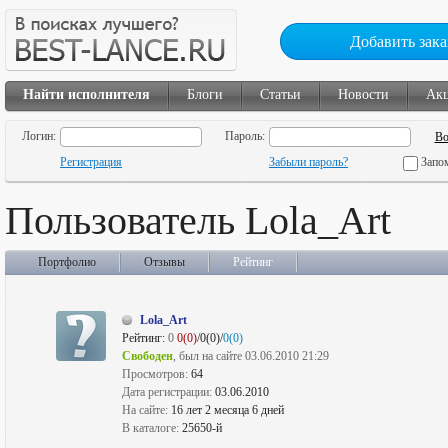
Добавить зака
Найти исполнителя
Блоги
Статьи
Новости
Ак
Логин:
Пароль:
Регистрация
Забыли пароль?
Запо
Пользователь Lola_Art
Портфолио
Отзывы
Рейтинг
Lola_Art
Рейтинг:
0
0(0)
/0(0)/
0(0)
Свободен
, был на сайте 03.06.2010 21:29
Просмотров:
64
Дата регистрации:
03.06.2010
На сайте:
16 лет 2 месяца 6 дней
В каталоге:
25650-й