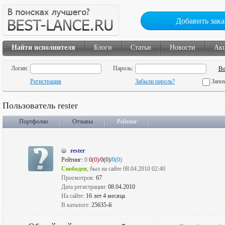
Добавить зака
Найти исполнителя
Блоги
Статьи
Новости
Ак
Логин:
Пароль:
Регистрация
Забыли пароль?
Запо
Пользователь rester
Портфолио
Отзывы
Рейтинг
rester
Рейтинг:
0
0(0)
/0(0)/
0(0)
Свободен
, был на сайте 08.04.2010 02:40
Просмотров:
67
Дата регистрации:
08.04.2010
На сайте:
16 лет 4 месяца
В каталоге:
25635-й