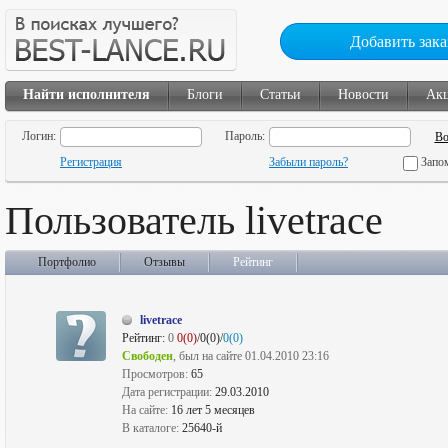
Добавить зака
Найти исполнителя
Блоги
Статьи
Новости
Ак
Логин:
Пароль:
Регистрация
Забыли пароль?
Запо
Пользователь livetrace
Портфолио
Отзывы
Рейтинг
livetrace
Рейтинг:
0
0(0)
/0(0)/
0(0)
Свободен
, был на сайте 01.04.2010 23:16
Просмотров:
65
Дата регистрации:
29.03.2010
На сайте:
16 лет 5 месяцев
В каталоге:
25640-й