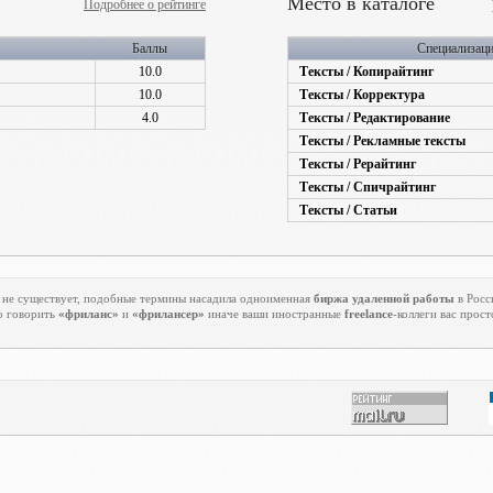
Место в каталоге
Подробнее о рейтинге
Баллы
Специализац
10.0
Тексты / Копирайтинг
10.0
Тексты / Корректура
4.0
Тексты / Редактирование
Тексты / Рекламные тексты
Тексты / Рерайтинг
Тексты / Спичрайтинг
Тексты / Статьи
 не существует, подобные термины насадила одноименная
биржа удаленной работы
в Росс
о говорить
«фриланс»
и
«фрилансер»
иначе ваши иностранные
freelance
-коллеги вас прост