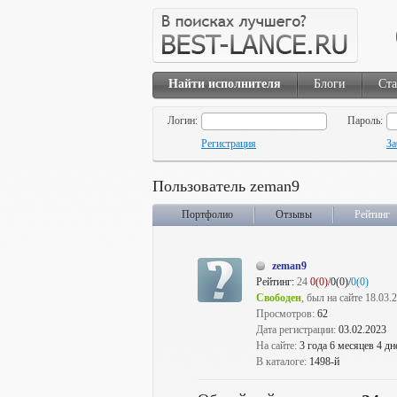
Найти исполнителя
Блоги
Ста
Логин:
Пароль:
Регистрация
За
Пользователь zeman9
Портфолио
Отзывы
Рейтинг
zeman9
Рейтинг:
24
0(0)
/0(0)/
0(0)
Свободен
, был на сайте 18.03.
Просмотров:
62
Дата регистрации:
03.02.2023
На сайте:
3 года 6 месяцев 4 дн
В каталоге:
1498-й