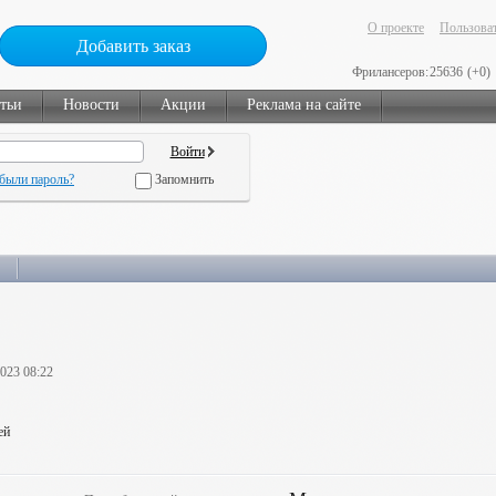
О проекте
Пользоват
Добавить заказ
Фрилансеров:
25636
(+0)
тьи
Новости
Акции
Реклама на сайте
были пароль?
Запомнить
2023 08:22
ей