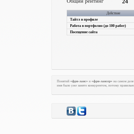
Общий рейтинг
24
Действие
Тайтл в профиле
Работа в портфолио (до 100 работ)
Посещение сайта
Понятий
«фри-ланс»
и
«фри-лансер»
на самом деле
имя было уже занято конкурентом, потому правильн