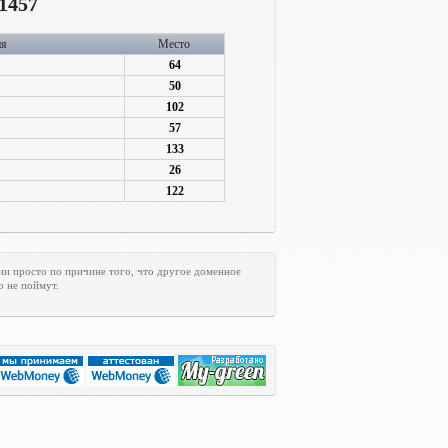
1457
ия
Место
64
50
102
57
133
26
122
ии просто по причине того, что другое доменное
о не поймут.