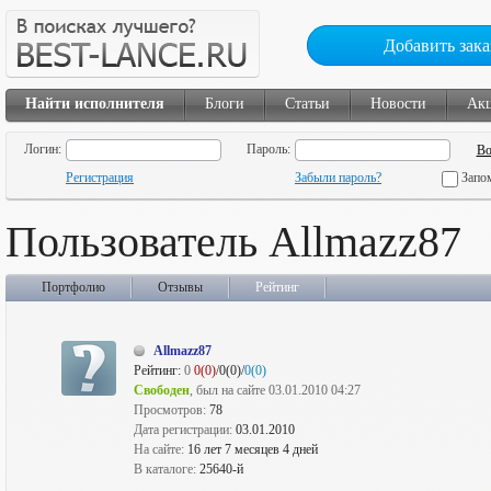
Добавить зака
Найти исполнителя
Блоги
Статьи
Новости
Ак
Логин:
Пароль:
Регистрация
Забыли пароль?
Запо
Пользователь Allmazz87
Портфолио
Отзывы
Рейтинг
Allmazz87
Рейтинг:
0
0(0)
/0(0)/
0(0)
Свободен
, был на сайте 03.01.2010 04:27
Просмотров:
78
Дата регистрации:
03.01.2010
На сайте:
16 лет 7 месяцев 4 дней
В каталоге:
25640-й