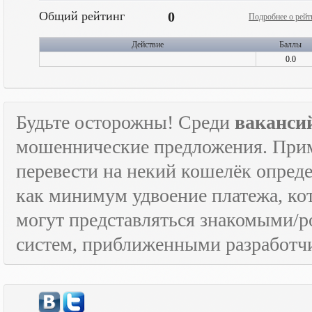
Общий рейтинг
0
Подробнее о рейт
Действие
Баллы
0.0
Будьте осторожны! Среди
ваканси
мошеннические предложения. Приме
перевести на некий кошелёк опред
как минимум удвоение платежа, к
могут представляться знакомыми/
систем, приближенными разработчи