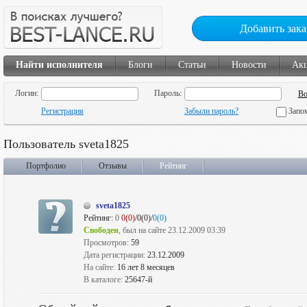
Добавить зака
Найти исполнителя
Блоги
Статьи
Новости
Ак
Логин:
Пароль:
Регистрация
Забыли пароль?
Запо
Пользователь sveta1825
Портфолио
Отзывы
Рейтинг
sveta1825
Рейтинг:
0
0(0)
/0(0)/
0(0)
Свободен
, был на сайте 23.12.2009 03:39
Просмотров:
59
Дата регистрации:
23.12.2009
На сайте:
16 лет 8 месяцев
В каталоге:
25647-й