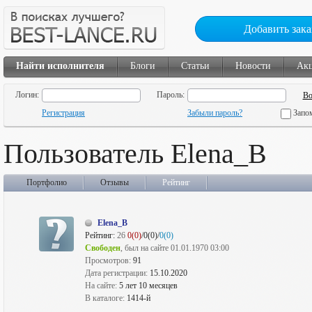
Добавить зака
Найти исполнителя
Блоги
Статьи
Новости
Ак
Логин:
Пароль:
Регистрация
Забыли пароль?
Запо
Пользователь Elena_B
Портфолио
Отзывы
Рейтинг
Elena_B
Рейтинг:
26
0(0)
/0(0)/
0(0)
Свободен
, был на сайте 01.01.1970 03:00
Просмотров:
91
Дата регистрации:
15.10.2020
На сайте:
5 лет 10 месяцев
В каталоге:
1414-й