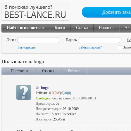
Добавить зака
Найти исполнителя
Блоги
Статьи
Новости
Ак
Логин:
Пароль:
Регистрация
Забыли пароль?
Запо
Пользователь bugo
Портфолио
Отзывы
Рейтинг
bugo
Рейтинг:
0
0(0)
/0(0)/
0(0)
Свободен
, был на сайте 08.10.2009 08:51
Просмотров:
58
Дата регистрации:
08.10.2009
На сайте:
16 лет 10 месяцев
В каталоге:
25645-й