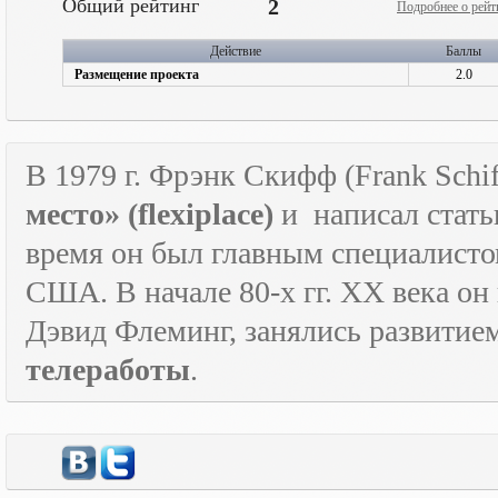
Общий рейтинг
2
Подробнее о рейт
Действие
Баллы
Размещение проекта
2.0
В 1979 г. Фрэнк Скифф (Frank Schif
место» (
flexiplace
)
и
написал стать
время он был главным специалист
США. В начале 80-х гг.
XX
века он
Дэвид Флеминг, занялись развитие
телеработы
.