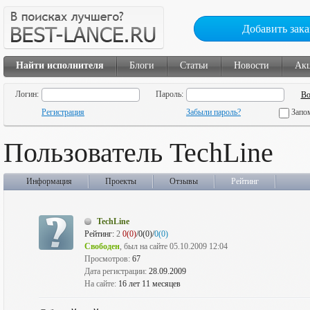
Добавить зака
Найти исполнителя
Блоги
Статьи
Новости
Ак
Логин:
Пароль:
Регистрация
Забыли пароль?
Запо
Пользователь TechLine
Информация
Проекты
Отзывы
Рейтинг
TechLine
Рейтинг:
2
0(0)
/0(0)/
0(0)
Свободен
, был на сайте 05.10.2009 12:04
Просмотров:
67
Дата регистрации:
28.09.2009
На сайте:
16 лет 11 месяцев