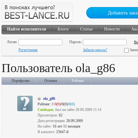
Добавить зака
Найти исполнителя
Блоги
Статьи
Новости
Ак
Логин:
Пароль:
Регистрация
Забыли пароль?
Запо
Пользователь ola_g86
Портфолио
Отзывы
Рейтинг
ola_g86
Рейтинг:
0
0(0)
/0(0)/
0(0)
Свободен
, был на сайте 28.09.2009 11:14
Просмотров:
62
Дата регистрации:
28.09.2009
На сайте:
16 лет 11 месяцев
В каталоге:
25647-й