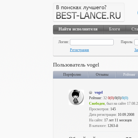
Найти исполнителя
Блоги
Ста
Логин:
Пароль:
Регистрация
За
Пользователь vogel
Портфолио
Отзывы
Рейтинг
vogel
Рейтинг:
32
0(0)
/0(0)/
0(0)
Свободен
, был на сайте 17.08.
Просмотров:
145
Дата регистрации:
10.09.2008
На сайте:
17 лет 11 месяцев
В каталоге:
1263-й