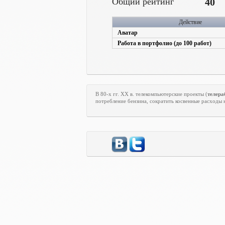
Общий рейтинг
40
Действие
Аватар
Работа в портфолио (до 100 работ)
В 80-х гг.
XX
в. телекомпьютерские проекты (
телера
потребление бензина, сократить косвенные расходы 