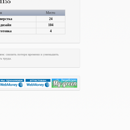
1155
ия
Место
верстка
24
 дизайн
104
готовка
4
лем: снизить потери времени и уменьшить
ь труда.