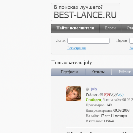
Найти исполнителя
Блоги
Ста
Логин:
Пароль:
Регистрация
За
Пользователь july
Портфолио
Отзывы
Рейтинг
july
Рейтинг:
40
0(0)
/0(0)/
0(0)
Свободен
, был на сайте 06.02.
Просмотров:
149
Дата регистрации:
09.09.2008
На сайте:
17 лет 11 месяцев
В каталоге:
1156-й