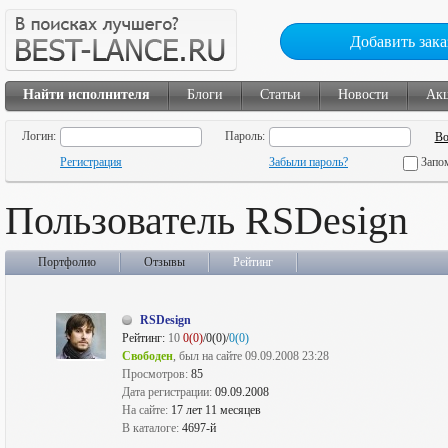
Добавить зака
Найти исполнителя
Блоги
Статьи
Новости
Ак
Логин:
Пароль:
Регистрация
Забыли пароль?
Запо
Пользователь RSDesign
Портфолио
Отзывы
Рейтинг
RSDesign
Рейтинг:
10
0(0)
/0(0)/
0(0)
Свободен
, был на сайте 09.09.2008 23:28
Просмотров:
85
Дата регистрации:
09.09.2008
На сайте:
17 лет 11 месяцев
В каталоге:
4697-й