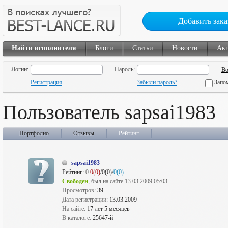
Добавить зака
Найти исполнителя
Блоги
Статьи
Новости
Ак
Логин:
Пароль:
Регистрация
Забыли пароль?
Запо
Пользователь sapsai1983
Портфолио
Отзывы
Рейтинг
sapsai1983
Рейтинг:
0
0(0)
/0(0)/
0(0)
Свободен
, был на сайте 13.03.2009 05:03
Просмотров:
39
Дата регистрации:
13.03.2009
На сайте:
17 лет 5 месяцев
В каталоге:
25647-й