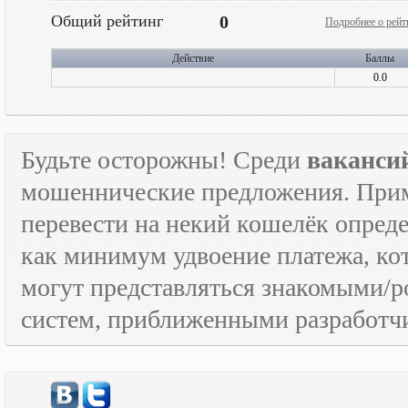
Общий рейтинг
0
Подробнее о рейт
Действие
Баллы
0.0
Будьте осторожны! Среди
ваканси
мошеннические предложения. Приме
перевести на некий кошелёк опред
как минимум удвоение платежа, к
могут представляться знакомыми/
систем, приближенными разработчи