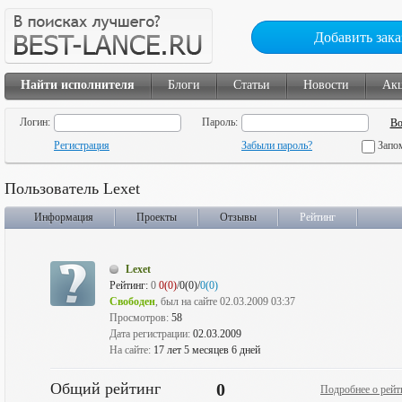
Добавить зака
Найти исполнителя
Блоги
Статьи
Новости
Ак
Логин:
Пароль:
Регистрация
Забыли пароль?
Запо
Пользователь Lexet
Информация
Проекты
Отзывы
Рейтинг
Lexet
Рейтинг:
0
0(0)
/0(0)/
0(0)
Свободен
, был на сайте 02.03.2009 03:37
Просмотров:
58
Дата регистрации:
02.03.2009
На сайте:
17 лет 5 месяцев 6 дней
Общий рейтинг
0
Подробнее о рейт