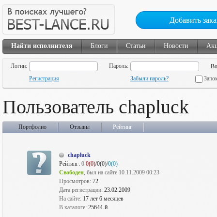
Добавить зака
Найти исполнителя
Блоги
Статьи
Новости
Ак
Логин:
Пароль:
Регистрация
Забыли пароль?
Запо
Пользователь chapluck
Портфолио
Отзывы
Рейтинг
chapluck
Рейтинг:
0
0(0)
/0(0)/
0(0)
Свободен
, был на сайте 10.11.2009 00:23
Просмотров:
72
Дата регистрации:
23.02.2009
На сайте:
17 лет 6 месяцев
В каталоге:
25644-й