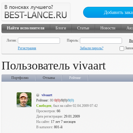
Добавить зака
Найти исполнителя
Блоги
Статьи
Новости
Ак
Логин:
Пароль:
Регистрация
Забыли пароль?
Запо
Пользователь vivaart
Портфолио
Отзывы
Рейтинг
vivaart
Рейтинг:
80
0(0)
/0(0)/
0(0)
Свободен
, был на сайте 02.04.2009 07:42
Просмотров:
66
Дата регистрации:
29.01.2009
На сайте:
17 лет 7 месяцев
В каталоге:
801-й