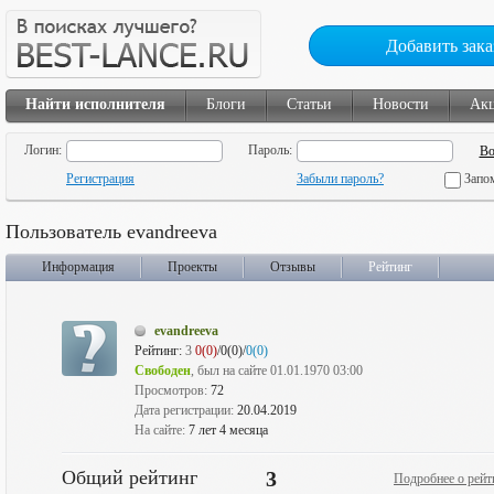
Добавить зака
Найти исполнителя
Блоги
Статьи
Новости
Ак
Логин:
Пароль:
Регистрация
Забыли пароль?
Запо
Пользователь evandreeva
Информация
Проекты
Отзывы
Рейтинг
evandreeva
Рейтинг:
3
0(0)
/0(0)/
0(0)
Свободен
, был на сайте 01.01.1970 03:00
Просмотров:
72
Дата регистрации:
20.04.2019
На сайте:
7 лет 4 месяца
Общий рейтинг
3
Подробнее о рейт