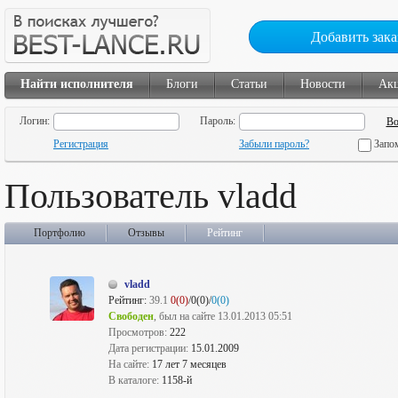
Добавить зака
Найти исполнителя
Блоги
Статьи
Новости
Ак
Логин:
Пароль:
Регистрация
Забыли пароль?
Запо
Пользователь vladd
Портфолио
Отзывы
Рейтинг
vladd
Рейтинг:
39.1
0(0)
/0(0)/
0(0)
Свободен
, был на сайте 13.01.2013 05:51
Просмотров:
222
Дата регистрации:
15.01.2009
На сайте:
17 лет 7 месяцев
В каталоге:
1158-й