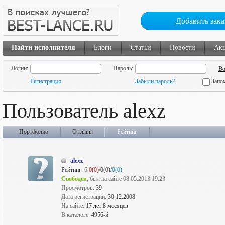
Добавить зака
Найти исполнителя
Блоги
Статьи
Новости
Ак
Логин:
Пароль:
Регистрация
Забыли пароль?
Запо
Пользователь alexz
Портфолио
Отзывы
Рейтинг
alexz
Рейтинг:
6
0(0)
/0(0)/
0(0)
Свободен
, был на сайте 08.05.2013 19:23
Просмотров:
39
Дата регистрации:
30.12.2008
На сайте:
17 лет 8 месяцев
В каталоге:
4956-й