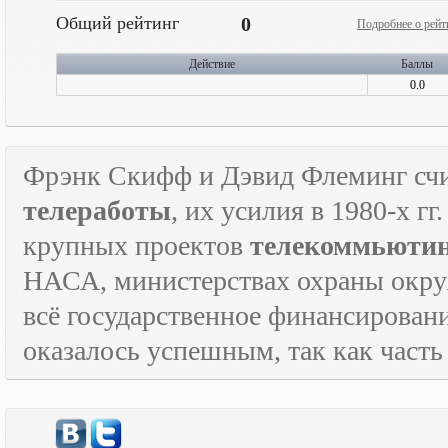
Общий рейтинг
0
Подробнее о рейт
Действие
Баллы
0.0
Фрэнк Скифф и Дэвид Флеминг счи
телеработы
, их усилия в 1980-х г
крупных проектов
телекоммьюти
НАСА, министерствах охраны окруж
всё государственное финансировани
оказалось успешным, так как часть