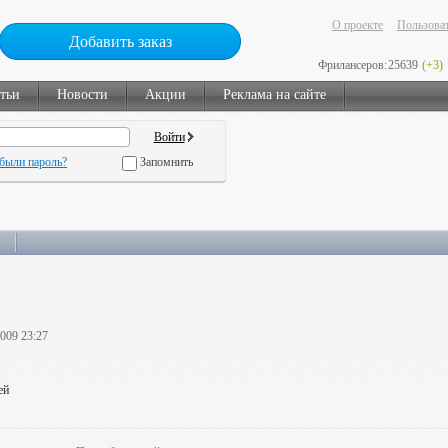
О проекте
Пользоват
Добавить заказ
Фрилансеров:
25639
(+3)
тьи
Новости
Акции
Реклама на сайте
были пароль?
Запомнить
2009 23:27
ей