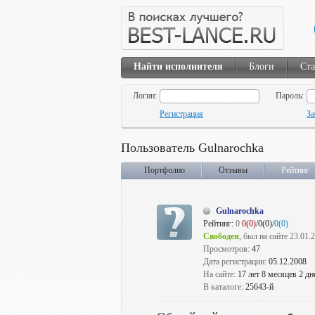
Найти исполнителя
Блоги
Ста
Логин:
Пароль:
Регистрация
За
Пользователь Gulnarochka
Портфолио
Отзывы
Рейтинг
Gulnarochka
Рейтинг:
0
0(0)
/0(0)/
0(0)
Свободен
, был на сайте 23.01.
Просмотров:
47
Дата регистрации:
05.12.2008
На сайте:
17 лет 8 месяцев 2 дн
В каталоге:
25643-й