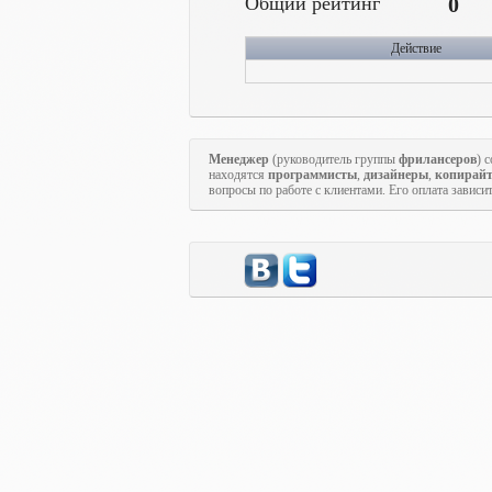
Общий рейтинг
0
Действие
Менеджер
(руководитель группы
фрилансеров
) 
находятся
программисты
,
дизайнеры
,
копирай
вопросы по работе с клиентами. Его оплата зависи