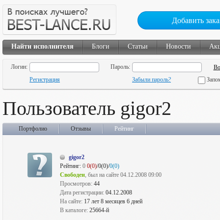
Добавить зака
Найти исполнителя
Блоги
Статьи
Новости
Ак
Логин:
Пароль:
Регистрация
Забыли пароль?
Запо
Пользователь gigor2
Портфолио
Отзывы
Рейтинг
gigor2
Рейтинг:
0
0(0)
/0(0)/
0(0)
Свободен
, был на сайте 04.12.2008 09:00
Просмотров:
44
Дата регистрации:
04.12.2008
На сайте:
17 лет 8 месяцев 6 дней
В каталоге:
25664-й