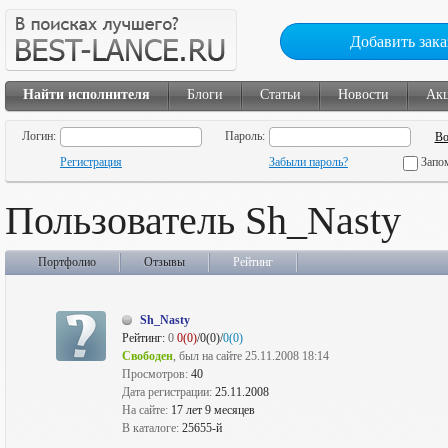
Добавить зака
Найти исполнителя
Блоги
Статьи
Новости
Ак
Логин:
Пароль:
Регистрация
Забыли пароль?
Запо
Пользователь Sh_Nasty
Портфолио
Отзывы
Рейтинг
Sh_Nasty
Рейтинг:
0
0(0)
/0(0)/
0(0)
Свободен
, был на сайте 25.11.2008 18:14
Просмотров:
40
Дата регистрации:
25.11.2008
На сайте:
17 лет 9 месяцев
В каталоге:
25655-й