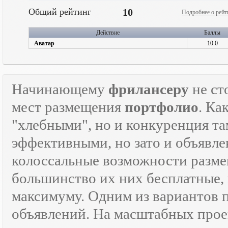
Общий рейтинг
10
Подробнее о рейт
Действие
Баллы
Аватар
10.0
Начинающему
фрилансеру
не ст
мест размещения
портфолио
. Ка
"хлебными", но и конкуренция там
эффективными, но зато и объявле
колоссальные возможности разм
большинство их них бесплатные, 
максимуму. Одним из вариантов
объявлений. На масштабных прое