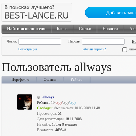
Добавить зака
Найти исполнителя
Блоги
Статьи
Новости
Ак
Логин:
Пароль:
Регистрация
Забыли пароль?
Запо
Пользователь allways
Портфолио
Отзывы
Рейтинг
allways
Рейтинг:
10
0(0)
/0(0)/
0(0)
Свободен
, был на сайте 10.03.2009 11:48
Просмотров:
51
Дата регистрации:
18.11.2008
На сайте:
17 лет 9 месяцев
В каталоге:
4696-й