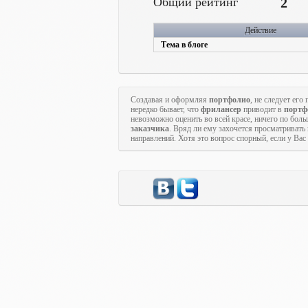
Общий рейтинг
2
Действие
Тема в блоге
Создавая и оформляя
портфолио
, не следует ег
нередко бывает, что
фрилансер
приводит в
портф
невозможно оценить во всей красе, ничего по бол
заказчика
. Вряд ли ему захочется просматривать
направлений. Хотя это вопрос спорный, если у Ва