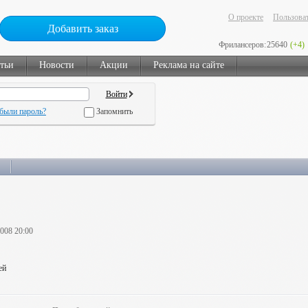
О проекте
Пользоват
Добавить заказ
Фрилансеров:
25640
(+4)
тьи
Новости
Акции
Реклама на сайте
были пароль?
Запомнить
2008 20:00
ей