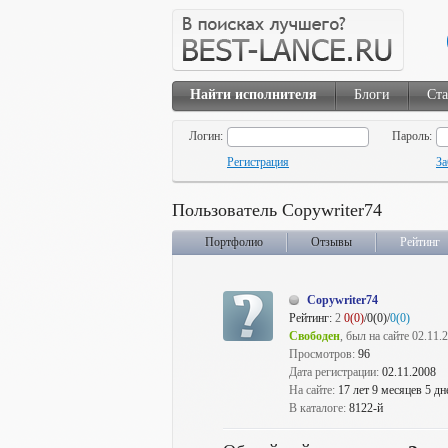
Найти исполнителя
Блоги
Ста
Логин:
Пароль:
Регистрация
За
Пользователь Copywriter74
Портфолио
Отзывы
Рейтинг
Copywriter74
Рейтинг:
2
0(0)
/0(0)/
0(0)
Свободен
, был на сайте 02.11.
Просмотров:
96
Дата регистрации:
02.11.2008
На сайте:
17 лет 9 месяцев 5 дн
В каталоге:
8122-й