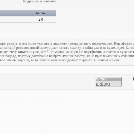
Подробнее о рейтинге
Баллы
2.0
о перегружать, а тем более указывать лишнюю и неактуальную информацию.
Портфолио
д
олио
свой реализованный проект, дает на него ссылку, а сайта уже и не существует. Есте
ьшому счету
заказчику
не дает. Чрезмерно насыщенное
портфолио
, а еще того хуже не
 все подряд, поэтому достаточно выбрать лучшие работы, явно привлекающие к себе вн
с все работы хороши, то их вполне можно продемонстрировать в полном объёме.