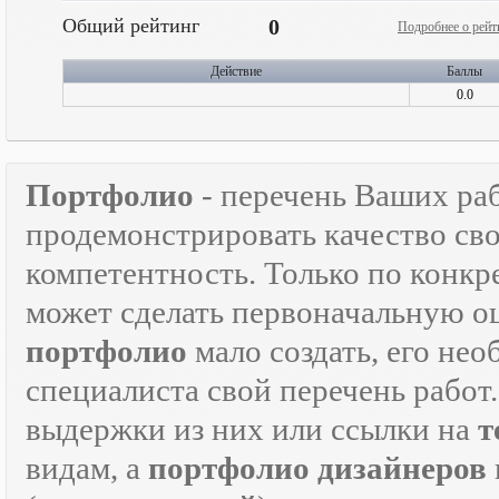
Общий рейтинг
0
Подробнее о рейт
Действие
Баллы
0.0
Портфолио
- перечень Ваших ра
продемонстрировать качество св
компетентность. Только по кон
может сделать первоначальную о
портфолио
мало создать, его не
специалиста свой перечень работ
выдержки из них или ссылки на
т
видам, а
портфолио дизайнеров