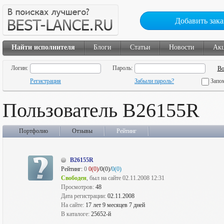
Добавить зака
Найти исполнителя
Блоги
Статьи
Новости
Ак
Логин:
Пароль:
Регистрация
Забыли пароль?
Запо
Пользователь B26155R
Портфолио
Отзывы
Рейтинг
B26155R
Рейтинг:
0
0(0)
/0(0)/
0(0)
Свободен
, был на сайте 02.11.2008 12:31
Просмотров:
48
Дата регистрации:
02.11.2008
На сайте:
17 лет 9 месяцев 7 дней
В каталоге:
25652-й