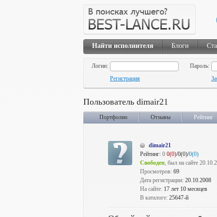
Найти исполнителя
Блоги
Ста
Логин:
Пароль:
Регистрация
За
Пользователь dimair21
Портфолио
Отзывы
Рейтинг
dimair21
Рейтинг:
0
0(0)
/0(0)/
0(0)
Свободен
, был на сайте 20.10.
Просмотров:
69
Дата регистрации:
20.10.2008
На сайте:
17 лет 10 месяцев
В каталоге:
25647-й