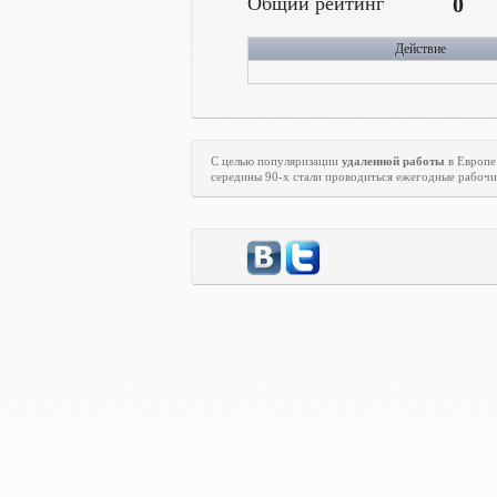
Общий рейтинг
0
Действие
С целью популяризации
удаленной работы
в Европе
середины 90-х стали проводиться ежегодные рабоч