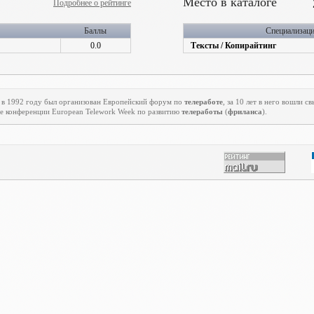
Место в каталоге
Подробнее о рейтинге
Баллы
Специализац
0.0
Тексты / Копирайтинг
 в 1992 году был организован Европейский форум по
телеработе
, за 10 лет в него вошли 
ие конференции
European
Telework
Week
по развитию
телеработы
(
фриланса
).