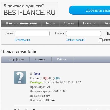
Добавить зака
Найти исполнителя
Блоги
Статьи
Новости
Ак
Логин:
Пароль:
Регистрация
Забыли пароль?
Запо
Пользователь koin
Портфолио
Отзывы
Рейтинг
koin
Рейтинг:
1
0(0)
/0(0)/
0(0)
Свободен
, был на сайте 04.01.2013 11:27
Просмотров:
76
Дата регистрации:
29.08.2008
На сайте:
18 лет
В каталоге:
20177-й