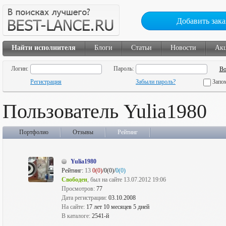
Добавить зака
Найти исполнителя
Блоги
Статьи
Новости
Ак
Логин:
Пароль:
Регистрация
Забыли пароль?
Запо
Пользователь Yulia1980
Портфолио
Отзывы
Рейтинг
Yulia1980
Рейтинг:
13
0(0)
/0(0)/
0(0)
Свободен
, был на сайте 13.07.2012 19:06
Просмотров:
77
Дата регистрации:
03.10.2008
На сайте:
17 лет 10 месяцев 5 дней
В каталоге:
2541-й