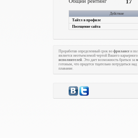
Общий рейтинг
17
Действие
Тайтл в профиле
Посещение сайта
Проработав определенный срок во
фрилансе
и пол
является неотъемлемой чертой Вашего карьерного 
исполнителей
. Это дает возможность браться за
м
готовым, что придется тщательно потрудиться над
плавание.