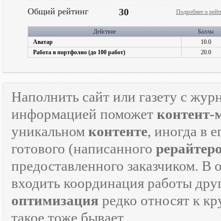
Общий рейтинг
30
Подробнее о рейт
Действие
Баллы
Аватар
10.0
Работа в портфолио (до 100 работ)
20.0
Наполнить сайт или газету с жур
информацией поможет
контент-
уникальном
контенте
, иногда в 
готового (написанного
рерайтер
предоставленного заказчиком. В 
входить координация работы дру
оптимизация
редко относят к кр
такое тоже бывает.