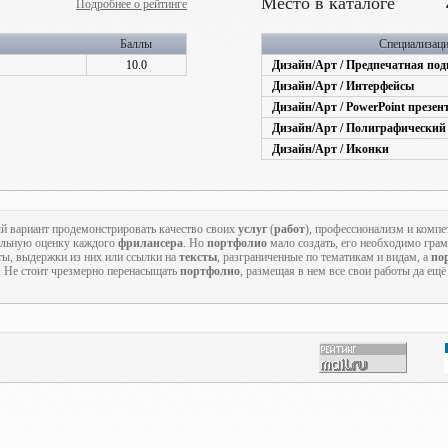
Место в каталоге
Подробнее о рейтинге
Баллы
Специализац
10.0
Дизайн/Арт / Предпечатная под
Дизайн/Арт / Интерфейсы
Дизайн/Арт / PowerPoint презен
Дизайн/Арт / Полиграфический
Дизайн/Арт / Иконки
й вариант продемонстрировать качество своих
услуг
(
работ
), профессионализм и компе
альную оценку каждого
фрилансера
. Но
портфолио
мало создать, его необходимо гра
ты, выдержки из них или ссылки на
тексты
, разграниченные по тематикам и видам, а
по
. Не стоит чрезмерно перенасыщать
портфолио
, размещая в нем все свои работы да ещ