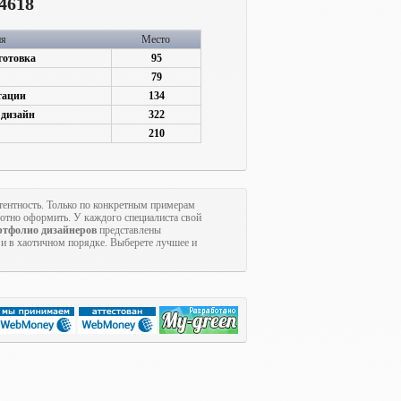
4618
ия
Место
готовка
95
79
тации
134
 дизайн
322
210
тентность. Только по конкретным примерам
мотно оформить. У каждого специалиста свой
ртфолио дизайнеров
представлены
ё и в хаотичном порядке. Выберете лучшее и