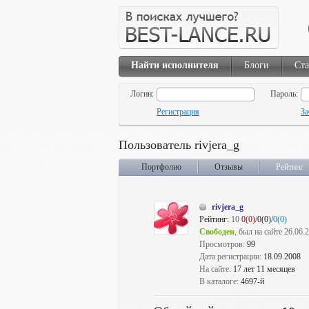
Найти исполнителя
Блоги
Ста
Логин:
Пароль:
Регистрация
За
Пользователь rivjera_g
Портфолио
Отзывы
Рейтинг
rivjera_g
Рейтинг:
10
0(0)
/0(0)/
0(0)
Свободен
, был на сайте 26.06.
Просмотров:
99
Дата регистрации:
18.09.2008
На сайте:
17 лет 11 месяцев
В каталоге:
4697-й