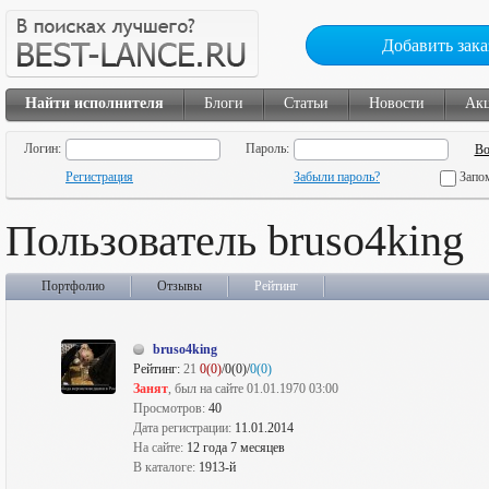
Добавить зака
Найти исполнителя
Блоги
Статьи
Новости
Ак
Логин:
Пароль:
Регистрация
Забыли пароль?
Запо
Пользователь bruso4king
Портфолио
Отзывы
Рейтинг
bruso4king
Рейтинг:
21
0(0)
/0(0)/
0(0)
Занят
, был на сайте 01.01.1970 03:00
Просмотров:
40
Дата регистрации:
11.01.2014
На сайте:
12 года 7 месяцев
В каталоге:
1913-й