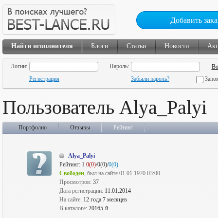
Добавить зака
Найти исполнителя
Блоги
Статьи
Новости
Ак
Логин:
Пароль:
Регистрация
Забыли пароль?
Запо
Пользователь Alya_Palyi
Портфолио
Отзывы
Рейтинг
Alya_Palyi
Рейтинг:
1
0(0)
/0(0)/
0(0)
Свободен
, был на сайте 01.01.1970 03:00
Просмотров:
37
Дата регистрации:
11.01.2014
На сайте:
12 года 7 месяцев
В каталоге:
20165-й