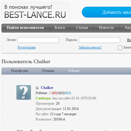
Добавить зака
Найти исполнителя
Блоги
Статьи
Новости
Ак
Логин:
Пароль:
Регистрация
Забыли пароль?
Запо
Пользователь Chalker
Портфолио
Отзывы
Рейтинг
Chalker
Рейтинг:
1
0(0)
/0(0)/
0(0)
Свободен
, был на сайте 01.01.1970 03:00
Просмотров:
29
Дата регистрации:
11.01.2014
На сайте:
12 года 7 месяцев
В каталоге:
20166-й