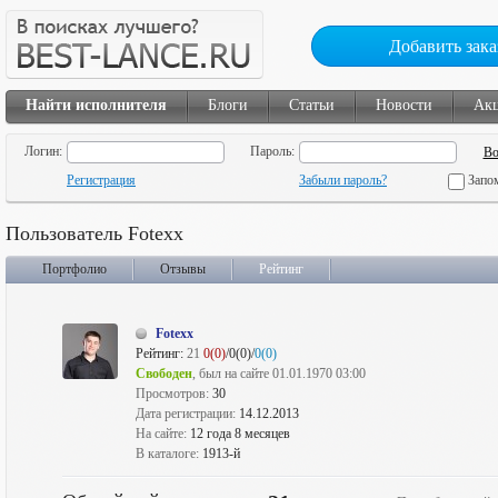
Добавить зака
Найти исполнителя
Блоги
Статьи
Новости
Ак
Логин:
Пароль:
Регистрация
Забыли пароль?
Запо
Пользователь Fotexx
Портфолио
Отзывы
Рейтинг
Fotexx
Рейтинг:
21
0(0)
/0(0)/
0(0)
Свободен
, был на сайте 01.01.1970 03:00
Просмотров:
30
Дата регистрации:
14.12.2013
На сайте:
12 года 8 месяцев
В каталоге:
1913-й