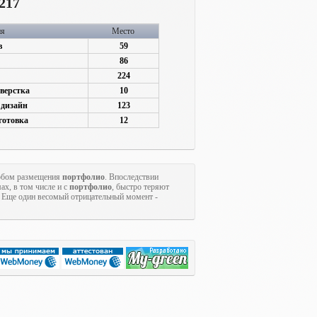
217
ия
Место
в
59
86
224
верстка
10
 дизайн
123
готовка
12
собом размещения
портфолио
. Впоследствии
ах, в том числе и с
портфолио
, быстро теряют
. Еще один весомый отрицательный момент -