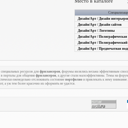
Место в каталоге
Специализац
Дизайн/Арт / Дизайн интерьеро
Дизайн/Арт / Дизайн сайтов
Дизайн/Арт / Логотипы
Дизайн/Арт / Полиграфическая 
Дизайн/Арт / Полиграфический
Дизайн/Арт / Предпечатная под
 специальных ресурсов для
фрилансеров
, форумы являлись весьма эффективным спо
 в порталы для общения
фрилансеров
, а другие стали малоэффективны. Темы на форум
ктически еженедельно отслеживать состояние
портфолио
и привлекать к нему внимание
т, а уж тем более красочно их оформить не удастся.