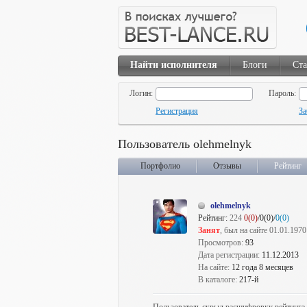
Найти исполнителя
Блоги
Ста
Логин:
Пароль:
Регистрация
За
Пользователь olehmelnyk
Портфолио
Отзывы
Рейтинг
olehmelnyk
Рейтинг:
224
0(0)
/0(0)/
0(0)
Занят
, был на сайте 01.01.1970
Просмотров:
93
Дата регистрации:
11.12.2013
На сайте:
12 года 8 месяцев
В каталоге:
217-й