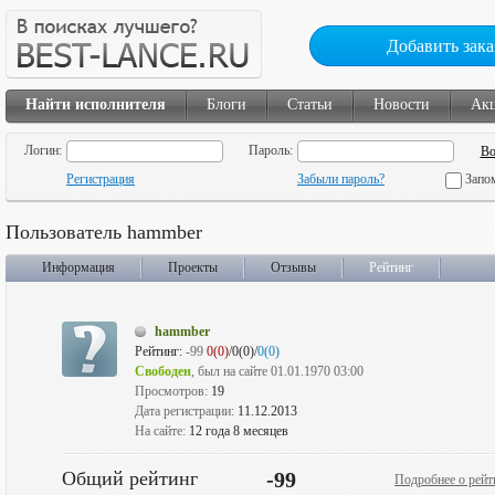
Добавить зака
Найти исполнителя
Блоги
Статьи
Новости
Ак
Логин:
Пароль:
Регистрация
Забыли пароль?
Запо
Пользователь hammber
Информация
Проекты
Отзывы
Рейтинг
hammber
Рейтинг:
-99
0(0)
/0(0)/
0(0)
Свободен
, был на сайте 01.01.1970 03:00
Просмотров:
19
Дата регистрации:
11.12.2013
На сайте:
12 года 8 месяцев
Общий рейтинг
-99
Подробнее о рейт