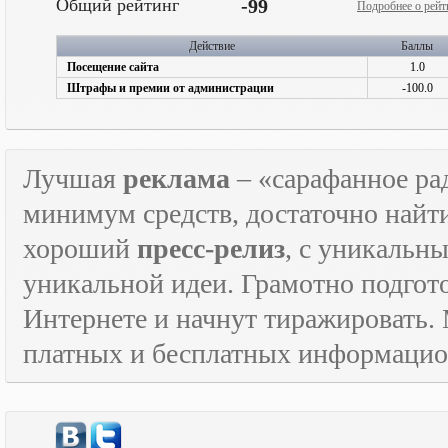
Общий рейтинг
-99
Подробнее о рейт
Действие
Баллы
Посещение сайта
1.0
Штрафы и премии от администрации
-100.0
Лучшая
реклама
– «сарафанное рад
минимум средств, достаточно найт
хороший
пресс-релиз
, с уникаль
уникальной идеи. Грамотно подго
Интернете и начнут тиражировать. 
платных и бесплатных информаци