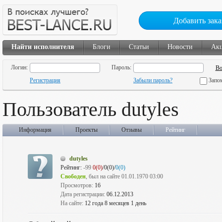
Добавить зака
Найти исполнителя
Блоги
Статьи
Новости
Ак
Логин:
Пароль:
Регистрация
Забыли пароль?
Запо
Пользователь dutyles
Информация
Проекты
Отзывы
Рейтинг
dutyles
Рейтинг:
-99
0(0)
/0(0)/
0(0)
Свободен
, был на сайте 01.01.1970 03:00
Просмотров:
16
Дата регистрации:
06.12.2013
На сайте:
12 года 8 месяцев 1 день