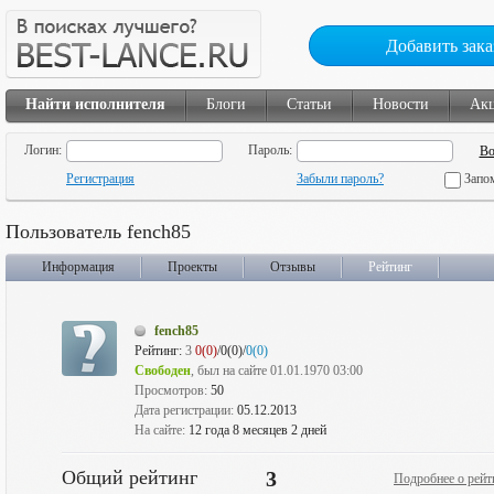
Добавить зака
Найти исполнителя
Блоги
Статьи
Новости
Ак
Логин:
Пароль:
Регистрация
Забыли пароль?
Запо
Пользователь fench85
Информация
Проекты
Отзывы
Рейтинг
fench85
Рейтинг:
3
0(0)
/0(0)/
0(0)
Свободен
, был на сайте 01.01.1970 03:00
Просмотров:
50
Дата регистрации:
05.12.2013
На сайте:
12 года 8 месяцев 2 дней
Общий рейтинг
3
Подробнее о рейт