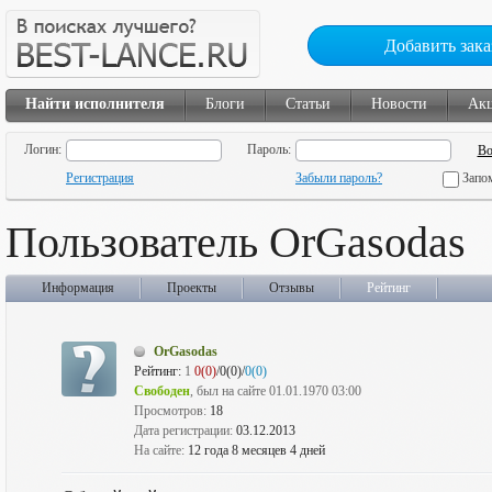
Добавить зака
Найти исполнителя
Блоги
Статьи
Новости
Ак
Логин:
Пароль:
Регистрация
Забыли пароль?
Запо
Пользователь OrGasodas
Информация
Проекты
Отзывы
Рейтинг
OrGasodas
Рейтинг:
1
0(0)
/0(0)/
0(0)
Свободен
, был на сайте 01.01.1970 03:00
Просмотров:
18
Дата регистрации:
03.12.2013
На сайте:
12 года 8 месяцев 4 дней