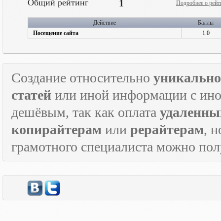
Общий рейтинг
1
Подробнее о рейт
Действие
Баллы
Посещение сайта
1.0
Создание относительно
уникально
статей
или иной информации с инос
дешёвым, так как оплата
удаленны
копирайтерам
или
рерайтерам
, 
грамотного специалиста можно по