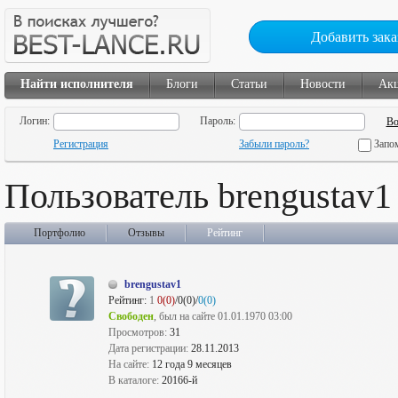
Добавить зака
Найти исполнителя
Блоги
Статьи
Новости
Ак
Логин:
Пароль:
Регистрация
Забыли пароль?
Запо
Пользователь brengustav1
Портфолио
Отзывы
Рейтинг
brengustav1
Рейтинг:
1
0(0)
/0(0)/
0(0)
Свободен
, был на сайте 01.01.1970 03:00
Просмотров:
31
Дата регистрации:
28.11.2013
На сайте:
12 года 9 месяцев
В каталоге:
20166-й