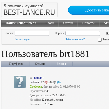
Добавить зака
Найти исполнителя
Блоги
Статьи
Новости
Ак
Логин:
Пароль:
Регистрация
Забыли пароль?
Запо
Пользователь brt1881
Портфолио
Отзывы
Рейтинг
brt1881
Рейтинг:
12
0(0)
/0(0)/
0(0)
Свободен
, был на сайте 01.01.1970 03:00
Просмотров:
49
Дата регистрации:
27.11.2013
На сайте:
12 года 9 месяцев
В каталоге:
2920-й