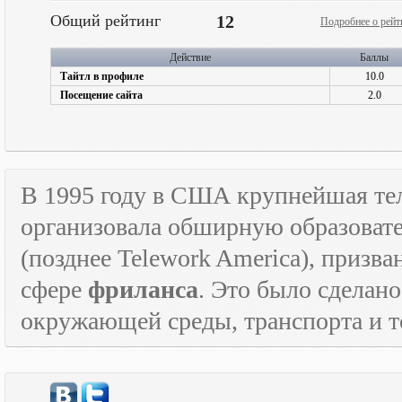
Общий рейтинг
12
Подробнее о рейт
Действие
Баллы
Тайтл в профиле
10.0
Посещение сайта
2.0
В 1995 году в США крупнейшая т
организовала обширную образова
(позднее
Telework
America
), призв
сфере
фриланса
. Это было сделан
окружающей среды, транспорта и то