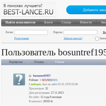
Добавить зака
Найти исполнителя
Блоги
Статьи
Новости
Ак
Логин:
Пароль:
Регистрация
Забыли пароль?
Запо
Пользователь bosuntref19
Портфолио
Отзывы
Рейтинг
bosuntref1957
Рейтинг:
1
0(0)
/0(0)/
0(0)
Свободен
, был на сайте 01.01.1970 03:00
Просмотров:
32
Дата регистрации:
27.11.2013
На сайте:
12 года 9 месяцев
В каталоге:
20165-й