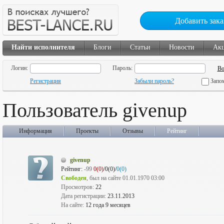
Добавить зака
Найти исполнителя
Блоги
Статьи
Новости
Ак
Логин:
Пароль:
Регистрация
Забыли пароль?
Запо
Пользователь givenup
Информация
Проекты
Отзывы
Рейтинг
givenup
Рейтинг:
-99
0(0)
/0(0)/
0(0)
Свободен
, был на сайте 01.01.1970 03:00
Просмотров:
22
Дата регистрации:
23.11.2013
На сайте:
12 года 9 месяцев