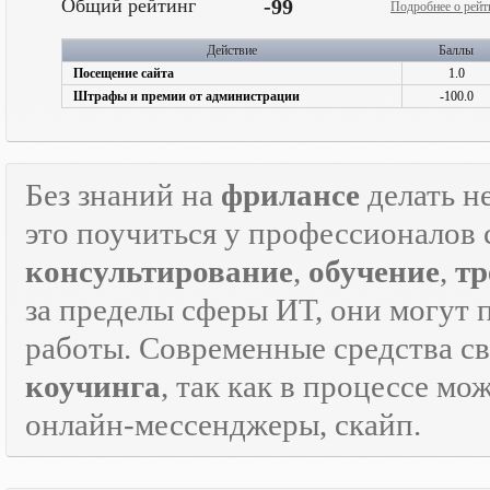
Общий рейтинг
-99
Подробнее о рейт
Действие
Баллы
Посещение сайта
1.0
Штрафы и премии от администрации
-100.0
Без знаний на
фрилансе
делать н
это поучиться у профессионалов 
консультирование
,
обучение
,
тр
за пределы сферы ИТ, они могут 
работы. Современные средства с
коучинга
, так как в процессе м
онлайн-мессенджеры, скайп.