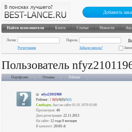
Добавить зака
Найти исполнителя
Блоги
Статьи
Новости
Ак
Логин:
Пароль:
Регистрация
Забыли пароль?
Запо
Пользователь nfyz210119
Портфолио
Отзывы
Рейтинг
nfyz21011968
Рейтинг:
1
0(0)
/0(0)/
0(0)
Свободен
, был на сайте 01.01.1970 03:00
Просмотров:
40
Дата регистрации:
22.11.2013
На сайте:
12 года 9 месяцев
В каталоге:
20181-й